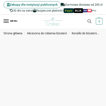
Zakupy dla instytucji publicznych
Darmowa dostawa od 200 zł
30 dni na zwrot
Bezpieczne płatności
PayU
BLIK
0
MENU
Strona główna
Akcesoria do robienia biżuterii
Koraliki do biżuterii
Kor
/
/