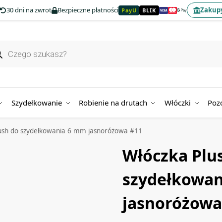
30 dni na zwrot
Bezpieczne płatności
Zakupy
PayU
BLIK
Szydełkowanie
Robienie na drutach
Włóczki
Poz
ush do szydełkowania 6 mm jasnoróżowa #11
Włóczka Plu
szydełkowa
jasnoróżowa