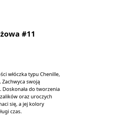
óżowa #11
ści włóczka typu Chenille,
. Zachwyca swoją
ą. Doskonała do tworzenia
szalików oraz uroczych
ci się, a jej kolory
ługi czas.