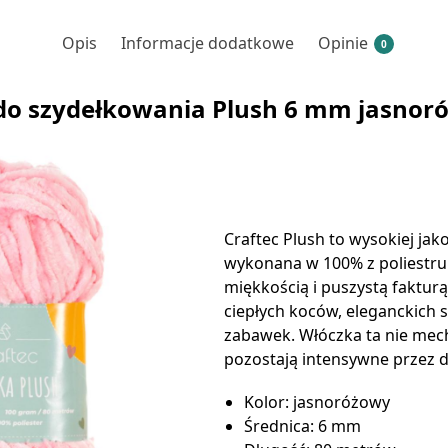
Opis
Informacje dodatkowe
Opinie
0
do szydełkowania Plush 6 mm jasnor
Craftec Plush to wysokiej jako
wykonana w 100% z poliestru
miękkością i puszystą faktur
ciepłych koców, eleganckich 
zabawek. Włóczka ta nie mecha
pozostają intensywne przez d
Kolor: jasnoróżowy
Średnica: 6 mm