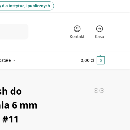
 dla instytucji publicznych
Kontakt
Kasa
ostałe
0,00
zł
0
sh do
nia 6 mm
 #11