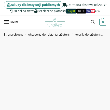
Zakupy dla instytucji publicznych
Darmowa dostawa od 200 zł
30 dni na zwrot
Bezpieczne płatności
PayU
BLIK
0
MENU
Strona główna
Akcesoria do robienia biżuterii
Koraliki do biżuterii
Kor
/
/