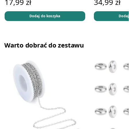
17,99
zł
34,99
zł
Dodaj do koszyka
Dodaj
Warto dobrać do zestawu