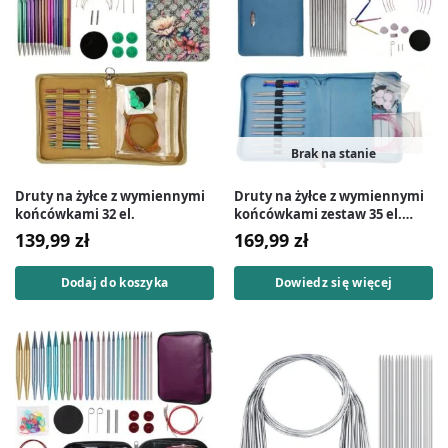
Brak na stanie
Druty na żyłce z wymiennymi
Druty na żyłce z wymiennymi
końcówkami 32 el.
końcówkami zestaw 35 el.
druty wymienne
139,99
zł
169,99
zł
Dodaj do koszyka
Dowiedz się więcej