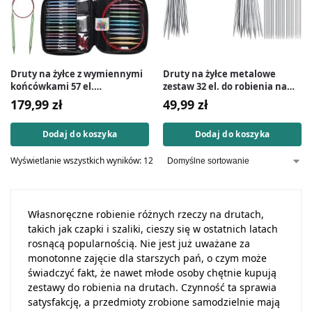
Druty na żyłce z wymiennymi
Druty na żyłce metalowe
końcówkami 57 el.
zestaw 32 el. do robienia na
aluminiowe
drutach
179,99
zł
49,99
zł
Dodaj do koszyka
Dodaj do koszyka
Wyświetlanie wszystkich wyników: 12
Własnoręczne robienie różnych rzeczy na drutach,
takich jak czapki i szaliki, cieszy się w ostatnich latach
rosnącą popularnością. Nie jest już uważane za
monotonne zajęcie dla starszych pań, o czym może
świadczyć fakt, że nawet młode osoby chętnie kupują
zestawy do robienia na drutach. Czynność ta sprawia
satysfakcję, a przedmioty zrobione samodzielnie mają