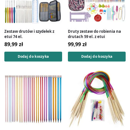
Zestaw drutów i szydełek z
Druty zestaw do robienia na
etui 74 el.
drutach 59 el. z etui
89,99
zł
99,99
zł
Dodaj do koszyka
Dodaj do koszyka