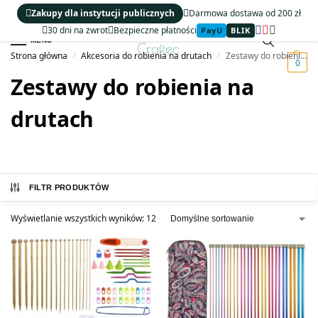
Zakupy dla instytucji publicznych
Darmowa dostawa od 200 zł
30 dni na zwrot
Bezpieczne płatności
PayU
BLIK
MENU
Strona główna
Akcesoria do robienia na drutach
Zestawy do robienia na drutach
/
/
0
Zestawy do robienia na
drutach
FILTR PRODUKTÓW
Wyświetlanie wszystkich wyników: 12