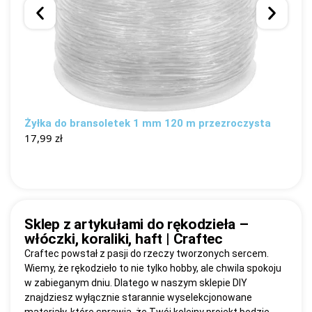
Żyłka do bransoletek 1 mm 120 m przezroczysta
Ko
17,99
zł
bi
4
Sklep z artykułami do rękodzieła –
włóczki, koraliki, haft | Craftec
Craftec powstał z pasji do rzeczy tworzonych sercem.
Wiemy, że rękodzieło to nie tylko hobby, ale chwila spokoju
w zabieganym dniu. Dlatego w naszym sklepie DIY
znajdziesz wyłącznie starannie wyselekcjonowane
materiały, które sprawią, że Twój kolejny projekt będzie