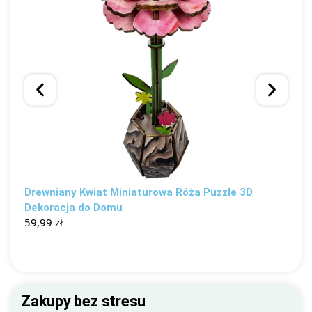
Drewniany Kwiat Miniaturowa Róża Puzzle 3D
D
Dekoracja do Domu
H
59,99
zł
1
Zakupy bez stresu