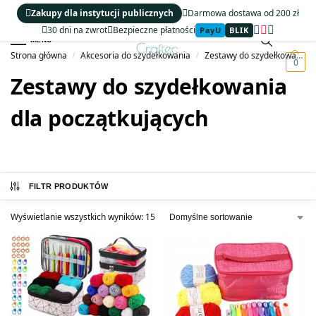
Zakupy dla instytucji publicznych
Darmowa dostawa od 200 zł
30 dni na zwrot
Bezpieczne płatności
PayU
BLIK
MENU
Strona główna
Akcesoria do szydełkowania
Zestawy do szydełkowania
/
/
0
Zestawy do szydełkowania
dla początkujących
FILTR PRODUKTÓW
Wyświetlanie wszystkich wyników: 15