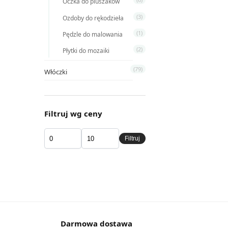
Oczka do pluszaków
(3)
Ozdoby do rękodzieła
(1)
Pędzle do malowania
(2)
Płytki do mozaiki
(79)
Włóczki
Filtruj wg ceny
Filtruj
Darmowa dostawa