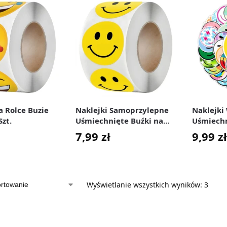
a Rolce Buzie
Naklejki Samoprzylepne
Naklejki
Szt.
Uśmiechnięte Buźki na
Uśmiechn
Rolce 500 szt.
Smiley Ze
7,99
zł
9,99
zł
Wyświetlanie wszystkich wyników: 3