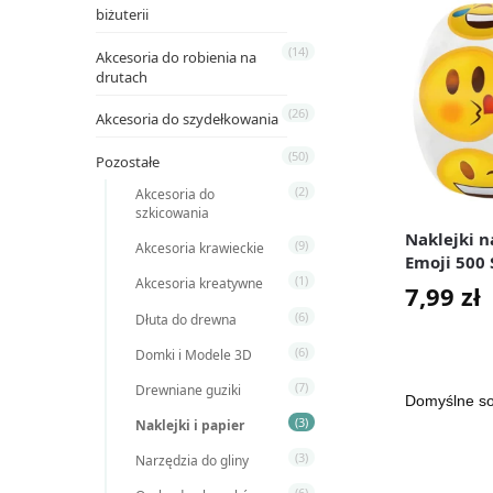
biżuterii
(14)
Akcesoria do robienia na
drutach
(26)
Akcesoria do szydełkowania
(50)
Pozostałe
(2)
Akcesoria do
szkicowania
Naklejki n
(9)
Akcesoria krawieckie
Emoji 500 
(1)
Akcesoria kreatywne
7,99
zł
(6)
Dłuta do drewna
(6)
Domki i Modele 3D
(7)
Drewniane guziki
(3)
Naklejki i papier
(3)
Narzędzia do gliny
(6)