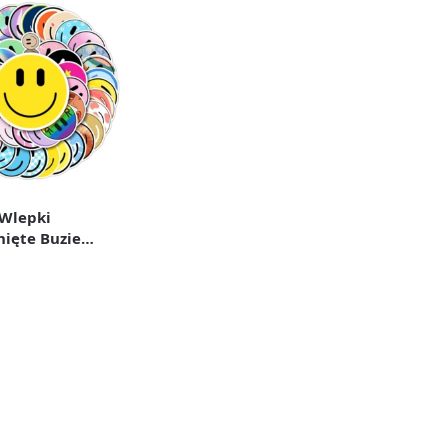
 Wlepki
ięte Buzie
staw 50 szt.