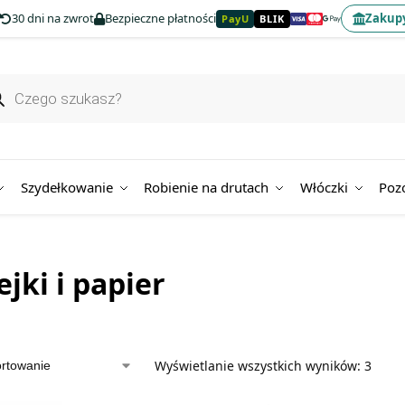
30 dni na zwrot
Bezpieczne płatności
Zakupy
PayU
BLIK
Szydełkowanie
Robienie na drutach
Włóczki
Poz
jki i papier
Wyświetlanie wszystkich wyników: 3