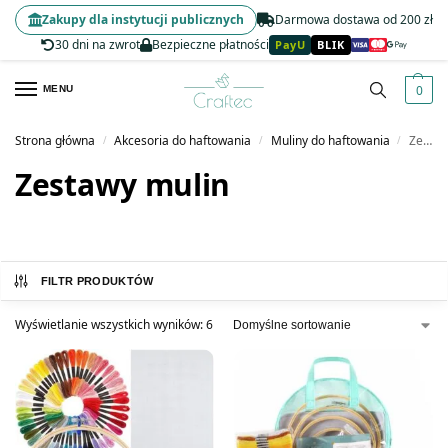
Zakupy dla instytucji publicznych
Darmowa dostawa od 200 zł
30 dni na zwrot
Bezpieczne płatności
PayU
BLIK
0
MENU
Strona główna
Akcesoria do haftowania
Muliny do haftowania
Zestawy mulin
/
/
/
Zestawy mulin
FILTR PRODUKTÓW
Wyświetlanie wszystkich wyników: 6